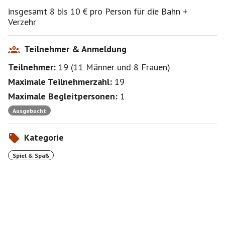
Tram 15,25,N27 HS:Tegernseer-Landstraße
insgesamt 8 bis 10 € pro Person für die Bahn +
Bus 54 HS: Tegernseer-Landstraße
Verzehr
Bus 58 HS: Silberhornstraße
U1: Wettersteinplatz
U2: Silberhornstraße
Teilnehmer & Anmeldung
Auto: Parkplatz nicht immer leicht zu finden
Teilnehmer:
19
(
11 Männer
und
8 Frauen
)
Maximale Teilnehmerzahl:
19
Maximale Begleitpersonen:
1
Ausgebucht
Kategorie
Spiel & Spaß