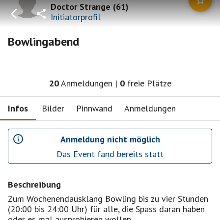
Doctor Strange
(
61
)
Initiatorprofil
Bowlingabend
20
Anmeldungen
|
0
freie Plätze
Infos
Bilder
Pinnwand
Anmeldungen
Anmeldung nicht möglich
Das Event fand bereits statt
Beschreibung
Zum Wochenendausklang Bowling bis zu vier Stunden
(20:00 bis 24:00 Uhr) für alle, die Spass daran haben
oder es mal ausprobieren wollen.