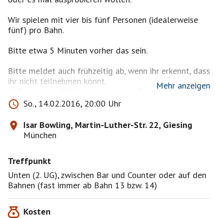
Wir spielen mit vier bis fünf Personen (idealerweise
fünf) pro Bahn.
Bitte etwa 5 Minuten vorher das sein.
Bitte meldet auch frühzeitig ab, wenn ihr erkennt, dass
ihr nicht teilnehmen könnt.
Mehr anzeigen
!!! Spätestens 24 Stunden vor dem Event !!!
So., 14.02.2016, 20:00 Uhr
Weitere Infos und die nächsten Termine gibts über den
Verteiler "Bowlingabend":
Isar Bowling, Martin-Luther-Str. 22, Giesing
München
www.muenchnersingles.de/group/344
Treffpunkt
Freu mich auf Euch. Bei Fragen, einfach PN an mich.
Unten (2. UG), zwischen Bar und Counter oder auf den
Bahnen (fast immer ab Bahn 13 bzw. 14)
www.isarbowling.de
Kosten
Anfahrtsbeschreibung: