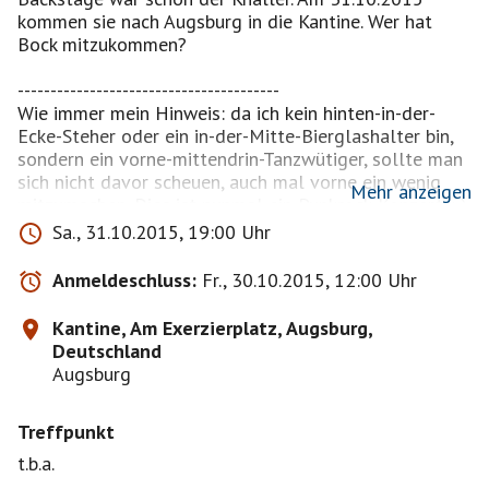
kommen sie nach Augsburg in die Kantine. Wer hat
Bock mitzukommen?
----------------------------------------
Wie immer mein Hinweis: da ich kein hinten-in-der-
Ecke-Steher oder ein in-der-Mitte-Bierglashalter bin,
sondern ein vorne-mittendrin-Tanzwütiger, sollte man
sich nicht davor scheuen, auch mal vorne ein wenig
Mehr anzeigen
mitzumachen. Dies ist nunmal ein Punkrock-Konzert. :-)
----------------------------------------
Sa., 31.10.2015, 19:00 Uhr
„Wir möchten die Band zum Anfassen bleiben. Dieser
Anmeldeschluss:
Fr., 30.10.2015, 12:00 Uhr
Verbindung zwischen uns und unseren Fans macht
BETONTOD zu etwas ganz besonderem. Nicht nur für
Kantine, Am Exerzierplatz, Augsburg,
die Fans, sondern auch für uns selbst“. Was Texter und
Deutschland
Komponist Frank Vohwinkel mit diesem kurzen
Augsburg
Statement sagt ist das Bandcredo und mehr als ein
Motto und das seit genau einem Vierteljahrhundert.
Treffpunkt
Aus dem einstigen Traum von fünf Schülern aus dem
nordrhein-westfälischen Rheinberg ist mittlerweile ein
t.b.a.
feines mittelständisches Unternehmen geworden,