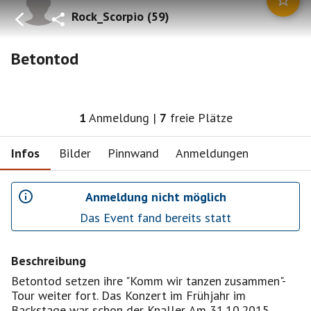
Rock_Scorpio
(
59
)
Betontod
1
Anmeldung
|
7
freie Plätze
Infos
Bilder
Pinnwand
Anmeldungen
Anmeldung nicht möglich
Das Event fand bereits statt
Beschreibung
Betontod setzen ihre "Komm wir tanzen zusammen"-
Tour weiter fort. Das Konzert im Frühjahr im
Backstage war schon der Knaller. Am 31.10.2015