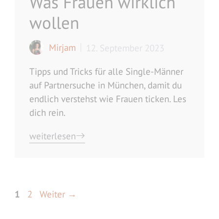
Was Frauen wirklich
wollen
Mirjam
12. September 2023
Tipps und Tricks für alle Single-Männer
auf Partnersuche in München, damit du
endlich verstehst wie Frauen ticken. Les
dich rein.
weiterlesen
Seite
Seite
1
2
Weiter
→