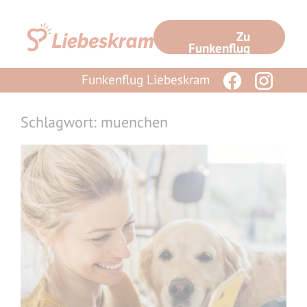
Zum
Inhalt
Zu
springen
Funkenflug
Funkenflug Liebeskram
Schlagwort: muenchen