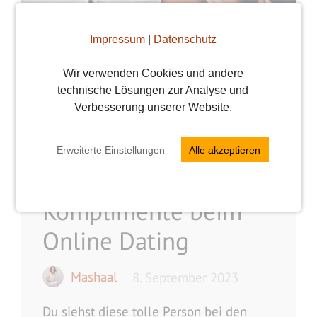
Impressum
|
Datenschutz
Wir verwenden Cookies und andere
technische Lösungen zur Analyse und
Verbesserung unserer Website.
Schluss mit Single –
Erweiterte Einstellungen
Alle akzeptieren
verführerische
Komplimente beim
Online Dating
Mashaal
8. September 2023
Du siehst diese tolle Person bei den