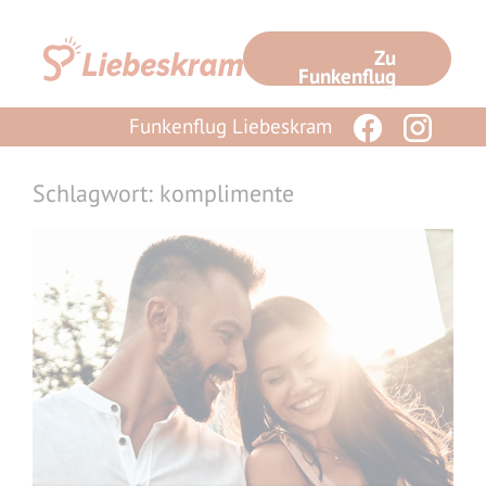
Zum
Inhalt
Zu
springen
Funkenflug
Funkenflug Liebeskram
Schlagwort: komplimente