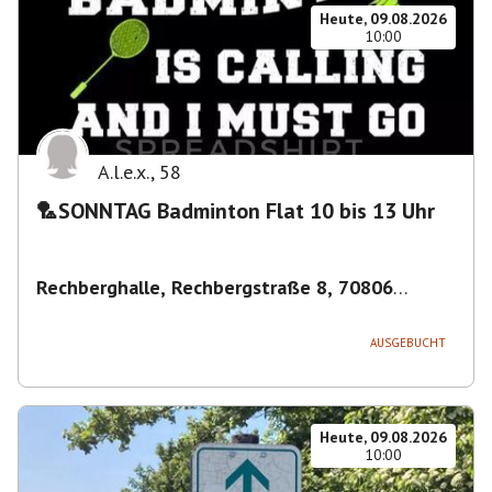
Heute, 09.08.2026
10:00
A.l.e.x.
,
58
🏸SONNTAG Badminton Flat 10 bis 13 Uhr
Rechberghalle, Rechbergstraße 8, 70806
Kornwestheim, Deutschland
,
Kornwestheim
AUSGEBUCHT
Heute, 09.08.2026
10:00