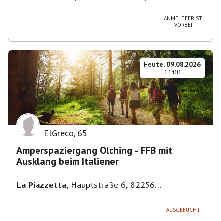
Stuttgart-Bad Cannstatt, Deutschland
ANMELDEFRIST
VORBEI
Heute, 09.08.2026
11:00
ElGreco
,
65
Amperspaziergang Olching - FFB mit
Ausklang beim Italiener
La Piazzetta
,
Hauptstraße 6, 82256
Fürstenfeldbruck, Deutschland
AUSGEBUCHT