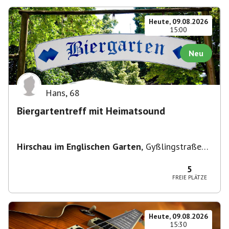
Heute, 09.08.2026
15:00
Neu
Hans
,
68
Biergartentreff mit Heimatsound
Hirschau im Englischen Garten
,
Gyßlingstraße
15, 80805 München-Schwabing-Freimann,
Deutschland
5
FREIE PLÄTZE
Heute, 09.08.2026
15:30