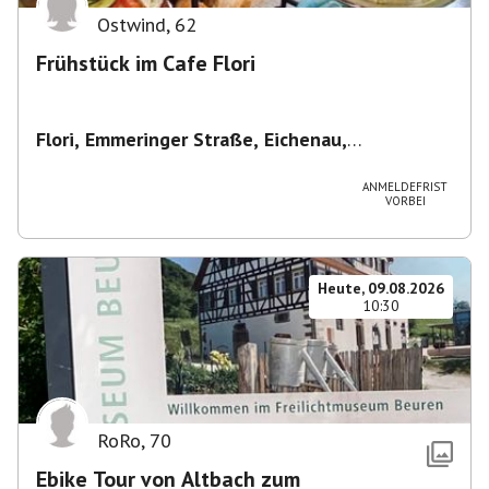
Ostwind
,
62
Frühstück im Cafe Flori
Flori, Emmeringer Straße, Eichenau,
Deutschland
,
Café Flori in Eichenau
ANMELDEFRIST
VORBEI
Heute, 09.08.2026
10:30
RoRo
,
70
Ebike Tour von Altbach zum