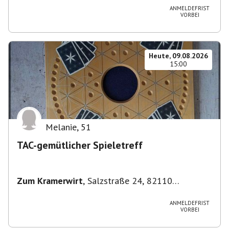
ANMELDEFRIST
VORBEI
Heute, 09.08.2026
15:00
Melanie
,
51
TAC-gemütlicher Spieletreff
Zum Kramerwirt
,
Salzstraße 24, 82110
Germering-Unterpfaffenhofen, Deutschland
ANMELDEFRIST
VORBEI