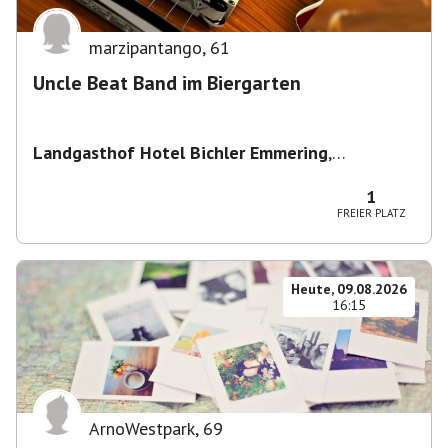
marzipantango
,
61
Uncle Beat Band im Biergarten
Landgasthof Hotel Bichler Emmering
,
Hauptstraße 14, 83550 Emmering, Deutschland
1
FREIER PLATZ
Heute, 09.08.2026
16:15
ArnoWestpark
,
69