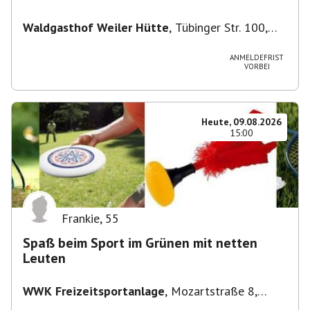
Waldgasthof Weiler Hütte
,
Tübinger Str. 100,
71093 Weil im Schönbuch, Deutschland
ANMELDEFRIST
VORBEI
Heute, 09.08.2026
15:00
Frankie
,
55
Spaß beim Sport im Grünen mit netten
Leuten
WWK Freizeitsportanlage
,
Mozartstraße 8,
82166 Gräfelfing, Deutschland