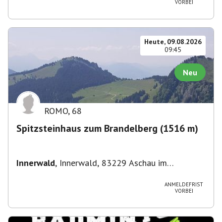
VORBEI
Straße 3, 82049 Pullach im Isartal-
Großhesselohe, Deutschland
Heute, 09.08.2026
09:45
Neu
ROMO
,
68
Spitzsteinhaus zum Brandelberg (1516 m)
Innerwald
,
Innerwald, 83229 Aschau im
Chiemgau, Deutschland
ANMELDEFRIST
VORBEI