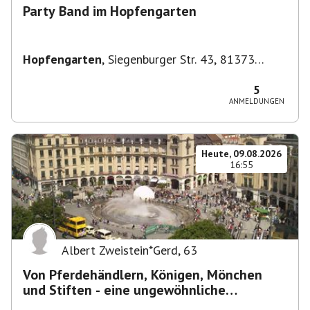
Party Band im Hopfengarten
Hopfengarten
,
Siegenburger Str. 43, 81373
München-Sendling-Westpark, Deutschland
5
ANMELDUNGEN
Heute, 09.08.2026
16:55
Albert Zweistein*Gerd
,
63
Von Pferdehändlern, Königen, Mönchen
und Stiften - eine ungewöhnliche
Stadtführung