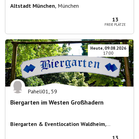
Altstadt München
,
München
13
FREIE PLÄTZE
Heute, 09.08.2026
17:00
Paheli01
,
59
Biergarten im Westen Großhadern
Biergarten & Eventlocation Waldheim
,
Waldheim 1, 81377 München, Deutschland
13