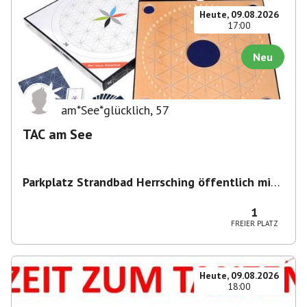
Heute, 09.08.2026
17:00
Neu
am*See*glücklich
,
57
TAC am See
Parkplatz Strandbad Herrsching öffentlich mit
Parkschein
,
Parkplatz, Keramikstraße 1-3, 82211
Herrsching am Ammersee, Deutschland
1
FREIER PLATZ
Heute, 09.08.2026
18:00