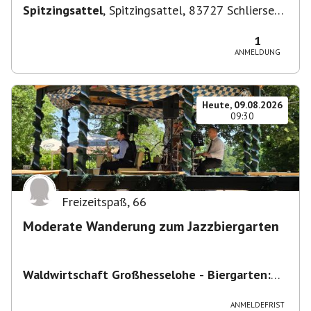
Spitzingsattel
,
Spitzingsattel, 83727 Schliersee,
Deutschland
1
ANMELDUNG
Heute, 09.08.2026
09:30
Freizeitspaß
,
66
Moderate Wanderung zum Jazzbiergarten
Waldwirtschaft Großhesselohe - Biergarten:
täglich bei schönem Wetter ab 10:00 Uhr -
Restaurant : Mo & Di Ruhetag
,
Georg-Kalb-
ANMELDEFRIST