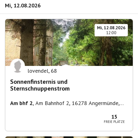
Mi, 12.08.2026
Mi, 12.08.2026
12:00
lovendel
,
68
Sonnenfinsternis und
Sternschnuppenstrom
Am bhf 2
,
Am Bahnhof 2, 16278 Angermünde,
Deutschland
15
FREIE PLÄTZE