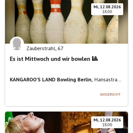
Mi, 12.08.2026
18:00
Zauberstrahl
,
67
Es ist Mittwoch und wir bowlen 🎱
KANGAROO'S LAND Bowling Berlin
,
Hansastraße
236, 13051 Berlin-Bezirk Lichtenberg,
Deutschland
AUSGEBUCHT
Mi, 12.08.2026
18:00