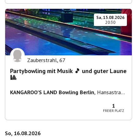
Sa, 15.08.2026
20:30
Zauberstrahl
,
67
Partybowling mit Musik 🎵 und guter Laune
🎱
KANGAROO'S LAND Bowling Berlin
,
Hansastraße
236, 13051 Berlin-Bezirk Lichtenberg,
Deutschland
1
FREIER PLATZ
So, 16.08.2026