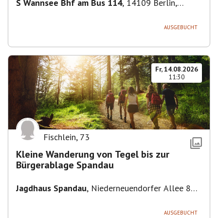
S Wannsee Bhf am Bus 114
,
14109 Berlin,
Deutschland
AUSGEBUCHT
Fr, 14.08.2026
11:30
Fischlein
,
73
Kleine Wanderung von Tegel bis zur
Bürgerablage Spandau
Jagdhaus Spandau
,
Niederneuendorfer Allee 80,
13587 Berlin
AUSGEBUCHT