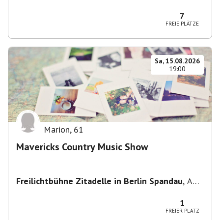
Potsdam, Deutschland
7
FREIE PLÄTZE
Sa, 15.08.2026
19:00
Marion
,
61
Mavericks Country Music Show
Freilichtbühne Zitadelle in Berlin Spandau
,
Am
Juliusturm 62, 13599 Berlin, Deutschland
1
FREIER PLATZ