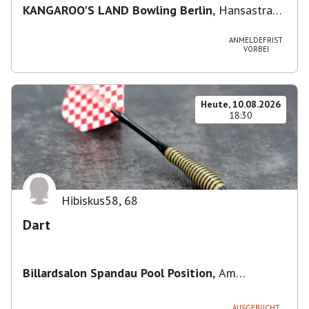
KANGAROO'S LAND Bowling Berlin
,
Hansastraße
236, 13051 Berlin-Bezirk Lichtenberg,
Deutschland
ANMELDEFRIST
VORBEI
Heute, 10.08.2026
18:30
Hibiskus58
,
68
Dart
Billardsalon Spandau Pool Position
,
Am
Juliusturm 31, 13599 Berlin, Deutschland
AUSGEBUCHT