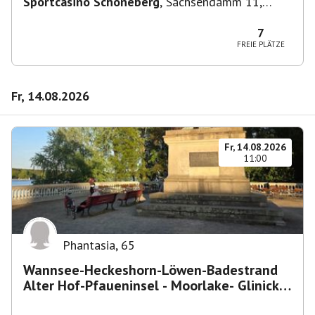
Sportcasino Schöneberg
,
Sachsendamm 11,
10829 Berlin, Deutschland
7
FREIE PLÄTZE
Fr, 14.08.2026
Fr, 14.08.2026
11:00
Phantasia
,
65
Wannsee-Heckeshorn-Löwen-Badestrand
Alter Hof-Pfaueninsel - Moorlake- Glinicker
Brücke-