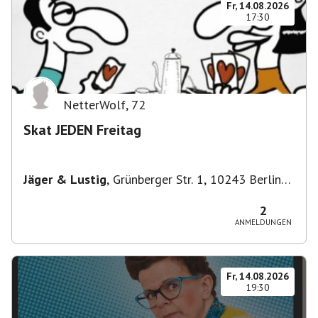
Fr, 14.08.2026
17:30
NetterWolf
,
72
Skat JEDEN Freitag
Jäger & Lustig
,
Grünberger Str. 1, 10243 Berlin-
Bezirk Friedrichshain-Kreuzberg, Deutschland
2
ANMELDUNGEN
Fr, 14.08.2026
19:30