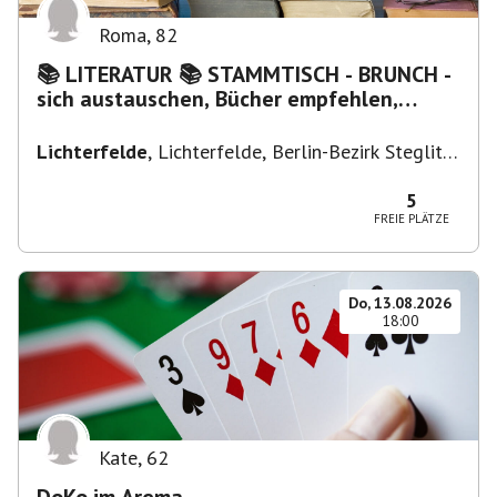
Roma
,
82
📚 LITERATUR 📚 STAMMTISCH - BRUNCH -
sich austauschen, Bücher empfehlen,
Lesen/Vorlesen
Lichterfelde
,
Lichterfelde, Berlin-Bezirk Steglitz-
Zehlendorf, Deutschland
5
FREIE PLÄTZE
Do, 13.08.2026
18:00
Kate
,
62