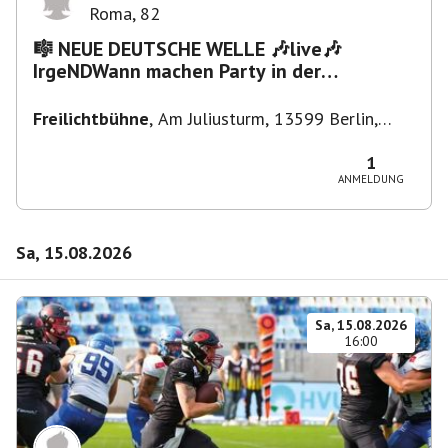
Roma
,
82
🎼 NEUE DEUTSCHE WELLE 🎶live🎶
IrgeNDWann machen Party in der
Freilichtbühne bis "...die Schule🔥"
Freilichtbühne
,
Am Juliusturm, 13599 Berlin,
Deutschland
1
ANMELDUNG
Sa, 15.08.2026
Sa, 15.08.2026
16:00