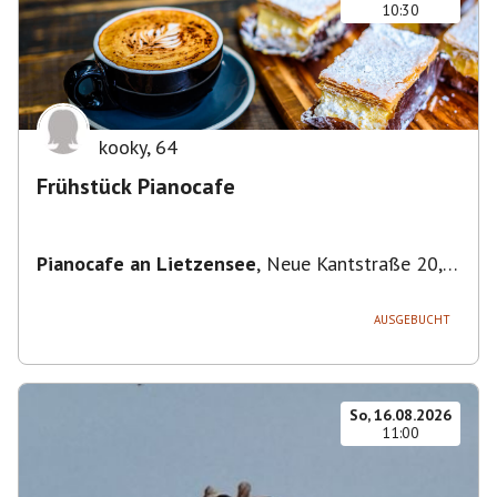
10:30
kooky
,
64
Frühstück Pianocafe
Pianocafe an Lietzensee
,
Neue Kantstraße 20,
14057 Berlin, Deutschland
AUSGEBUCHT
So, 16.08.2026
11:00