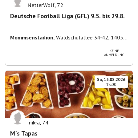
NetterWolf
,
72
Deutsche Football Liga (GFL) 9.5. bis 29.8.
Mommsenstadion
,
Waldschulallee 34-42, 14055
Berlin, Deutschland
KEINE
ANMELDUNG
Sa, 15.08.2026
18:00
mik-a
,
74
M´s Tapas