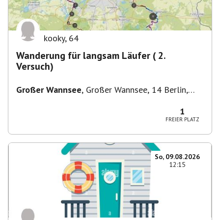
kooky
,
64
Wanderung für langsam Läufer ( 2.
Versuch)
Großer Wannsee
,
Großer Wannsee, 14 Berlin,
Deutschland
1
FREIER PLATZ
So, 09.08.2026
12:15