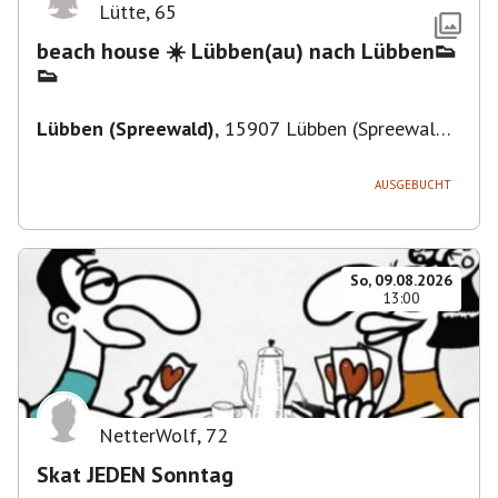
Lütte
,
65
beach house ☀️ Lübben(au) nach Lübben👟
👟
Lübben (Spreewald)
,
15907 Lübben (Spreewald),
Deutschland
AUSGEBUCHT
So, 09.08.2026
13:00
NetterWolf
,
72
Skat JEDEN Sonntag