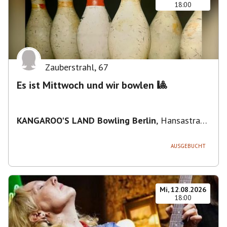
18:00
Zauberstrahl
,
67
Es ist Mittwoch und wir bowlen 🎱
KANGAROO'S LAND Bowling Berlin
,
Hansastraße
236, 13051 Berlin-Bezirk Lichtenberg,
Deutschland
AUSGEBUCHT
Mi, 12.08.2026
18:00