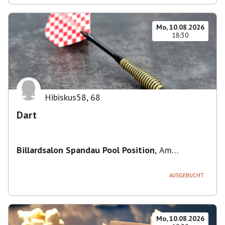
Mo, 10.08.2026
18:30
Hibiskus58
,
68
Dart
Billardsalon Spandau Pool Position
,
Am
Juliusturm 31, 13599 Berlin, Deutschland
AUSGEBUCHT
Mo, 10.08.2026