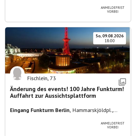
Heuss-Platz 10, 14052 Berlin, U Theodor- Heuss
-Platz
ANMELDEFRIST
VORBEI
So, 09.08.2026
18:00
Fischlein
,
73
Änderung des events! 100 Jahre Funkturm!
Auffahrt zur Aussichtsplattform
Eingang Funkturm Berlin
,
Hammarskjöldpl.,
14055 Berlin, Deutschland
ANMELDEFRIST
VORBEI