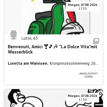
Morgen, 07.08.2026
17:30
Lütte
,
65
Benvenuti, Amici 🍸🎵🎶 "La Dolce Vita"mit
Wasserblick
Loretta am Wannsee
,
Kronprinzessinnenweg 260,
14109 Berlin, Deutschland
ANMELDEFRIST
VORBEI
Morgen, 07.08.2026
17:30