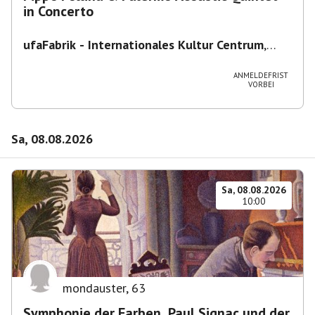
in Concerto
ufaFabrik - Internationales Kultur Centrum
,
Viktoriastraße 10-18, 12105 Berlin, U
Ullsteinstraße Ausgang Viktoriastraße
ANMELDEFRIST
VORBEI
Sa, 08.08.2026
Sa, 08.08.2026
10:00
mondauster
,
63
Symphonie der Farben. Paul Signac und der