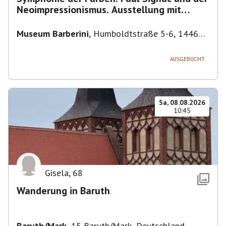
Neoimpressionismus. Ausstellung mit
Führung.
Museum Barberini
,
Humboldtstraße 5-6, 14467
Potsdam, Deutschland
AUSGEBUCHT
Sa, 08.08.2026
10:45
Gisela
,
68
Wanderung in Baruth
Baruth/Mark
,
15 Baruth/Mark, Deutschland