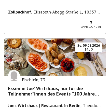
Zollpackhof
,
Elisabeth-Abegg-Straße 1, 10557
Berlin, Deutschland
3
ANMELDUNGEN
So, 09.08.2026
14:30
Fischlein
,
73
Essen in Joe' Wirtshaus, nur für die
Teilnehmer*innen des Events "100 Jahre
Funkturm"
Joes Wirtshaus | Restaurant in Berlin
,
Theodor-