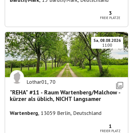
3
FREIE PLÄTZE
Sa, 08.08.2026
11:00
Lothar01
,
70
"REHA" #11 - Raum Wartenberg/Malchow -
kürzer als üblich, NICHT langsamer
Wartenberg
,
13059 Berlin, Deutschland
1
FREIER PLATZ