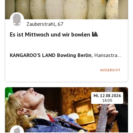
Zauberstrahl
,
67
Es ist Mittwoch und wir bowlen 🎱
KANGAROO'S LAND Bowling Berlin
,
Hansastraße
236, 13051 Berlin-Bezirk Lichtenberg,
Deutschland
AUSGEBUCHT
Mi, 12.08.2026
18:00