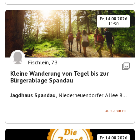
Fr, 14.08.2026
11:30
Fischlein
,
73
Kleine Wanderung von Tegel bis zur
Bürgerablage Spandau
Jagdhaus Spandau
,
Niederneuendorfer Allee 80,
13587 Berlin
AUSGEBUCHT
Fr, 14.08.2026