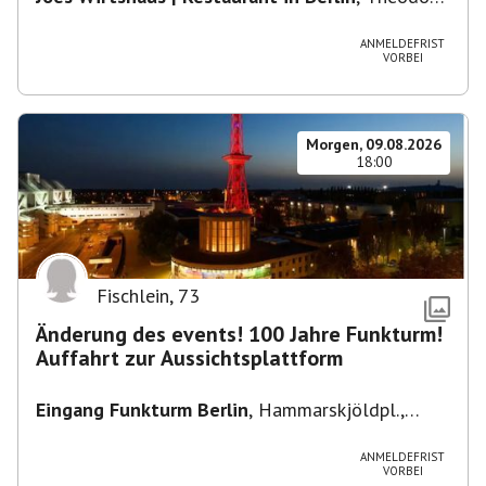
Heuss-Platz 10, 14052 Berlin, U Theodor- Heuss
-Platz
ANMELDEFRIST
VORBEI
Morgen, 09.08.2026
18:00
Fischlein
,
73
Änderung des events! 100 Jahre Funkturm!
Auffahrt zur Aussichtsplattform
Eingang Funkturm Berlin
,
Hammarskjöldpl.,
14055 Berlin, Deutschland
ANMELDEFRIST
VORBEI