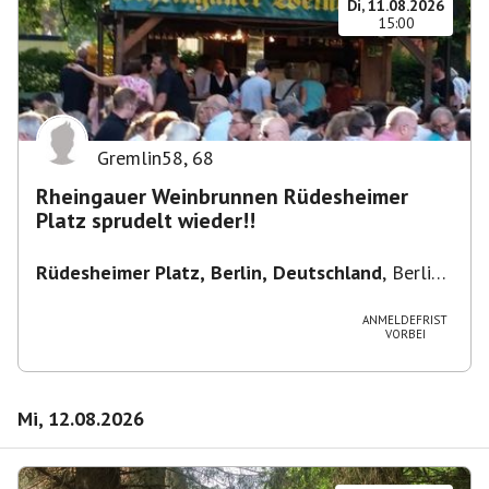
Di, 11.08.2026
15:00
Gremlin58
,
68
Rheingauer Weinbrunnen Rüdesheimer
Platz sprudelt wieder!!
Rüdesheimer Platz, Berlin, Deutschland
,
Berlin-
Wilmersdorf Rüdesheimer Platz
ANMELDEFRIST
VORBEI
Mi, 12.08.2026