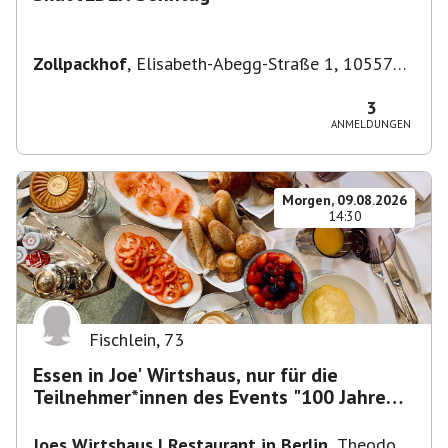
Zollpackhof
,
Elisabeth-Abegg-Straße 1, 10557
Berlin, Deutschland
3
ANMELDUNGEN
Morgen, 09.08.2026
14:30
Fischlein
,
73
Essen in Joe' Wirtshaus, nur für die
Teilnehmer*innen des Events "100 Jahre
Funkturm"
Joes Wirtshaus | Restaurant in Berlin
,
Theodor-