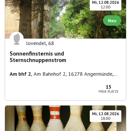
Mi, 12.08.2026
12:00
Neu
lovendel
,
68
Sonnenfinsternis und
Sternschnuppenstrom
Am bhf 2
,
Am Bahnhof 2, 16278 Angermünde,
Deutschland
15
FREIE PLÄTZE
Mi, 12.08.2026
18:00