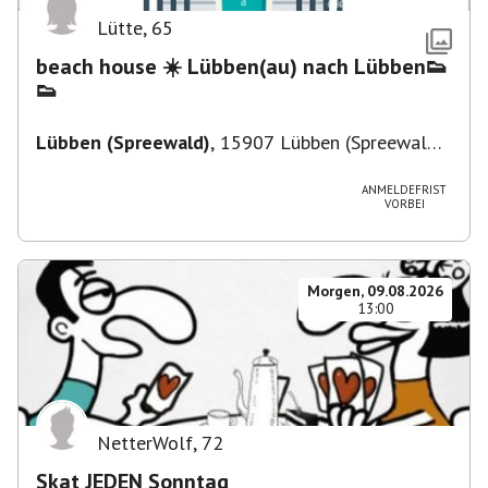
Lütte
,
65
beach house ☀️ Lübben(au) nach Lübben👟
👟
Lübben (Spreewald)
,
15907 Lübben (Spreewald),
Deutschland
ANMELDEFRIST
VORBEI
Morgen, 09.08.2026
13:00
NetterWolf
,
72
Skat JEDEN Sonntag