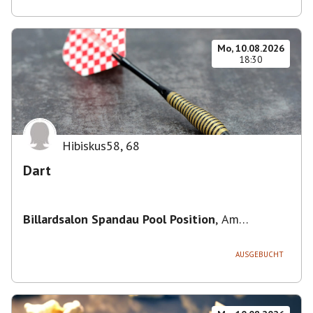
Mo, 10.08.2026
18:30
Hibiskus58
,
68
Dart
Billardsalon Spandau Pool Position
,
Am
Juliusturm 31, 13599 Berlin, Deutschland
AUSGEBUCHT