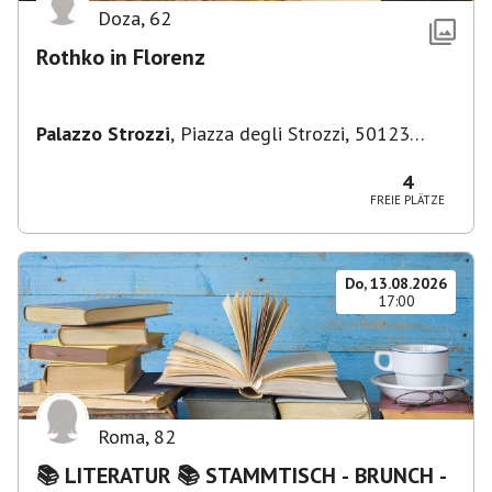
Doza
,
62
Rothko in Florenz
Palazzo Strozzi
,
Piazza degli Strozzi, 50123
Firenze FI, Italien
4
FREIE PLÄTZE
Do, 13.08.2026
17:00
Roma
,
82
📚 LITERATUR 📚 STAMMTISCH - BRUNCH -